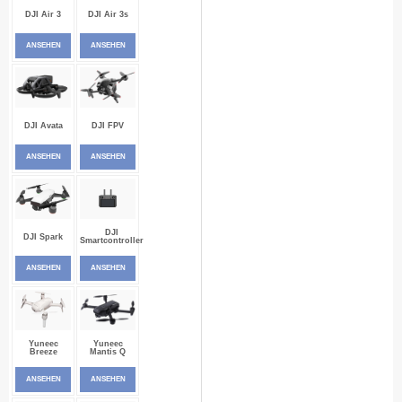
DJI Air 3
DJI Air 3s
ANSEHEN
ANSEHEN
DJI Avata
DJI FPV
ANSEHEN
ANSEHEN
DJI
DJI Spark
Smartcontroller
ANSEHEN
ANSEHEN
Yuneec
Yuneec
Breeze
Mantis Q
ANSEHEN
ANSEHEN