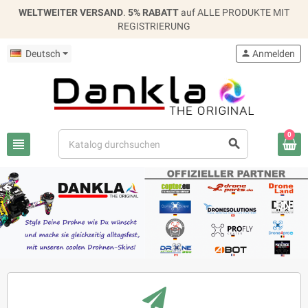
WELTWEITER VERSAND
.
5% RABATT
auf ALLE PRODUKTE MIT
REGISTRIERUNG
Deutsch
person
Anmelden
0
view_headline
search