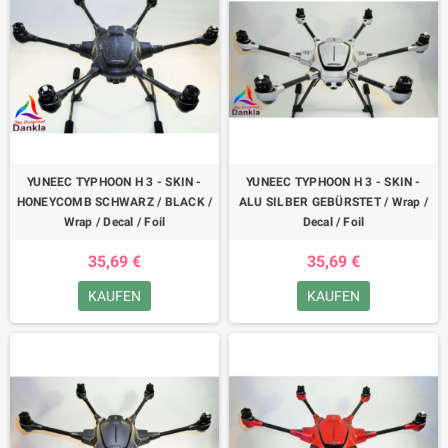
YUNEEC TYPHOON H 3 - SKIN -
YUNEEC TYPHOON H 3 - SKIN -
HONEYCOMB SCHWARZ / BLACK /
ALU SILBER GEBÜRSTET / Wrap /
Wrap / Decal / Foil
Decal / Foil
35,69 €
35,69 €
KAUFEN
KAUFEN