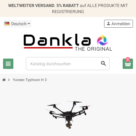
WELTWEITER VERSAND
.
5% RABATT
auf ALLE PRODUKTE MIT
REGISTRIERUNG
Deutsch
person
Anmelden
0
view_headline
search
chevron_right
Yuneec Typhoon H 3