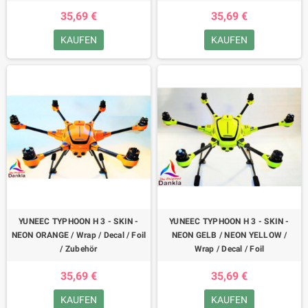
35,69 €
35,69 €
KAUFEN
KAUFEN
YUNEEC TYPHOON H 3 - SKIN -
YUNEEC TYPHOON H 3 - SKIN -
NEON ORANGE / Wrap / Decal / Foil
NEON GELB / NEON YELLOW /
/ Zubehör
Wrap / Decal / Foil
35,69 €
35,69 €
KAUFEN
KAUFEN