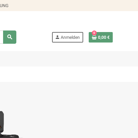
RUNG
0
search
person
Anmelden
0,00 €