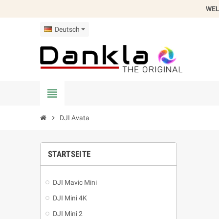
WEL
Deutsch
view_headline
chevron_right
DJI Avata
STARTSEITE
DJI Mavic Mini
DJI Mini 4K
DJI Mini 2