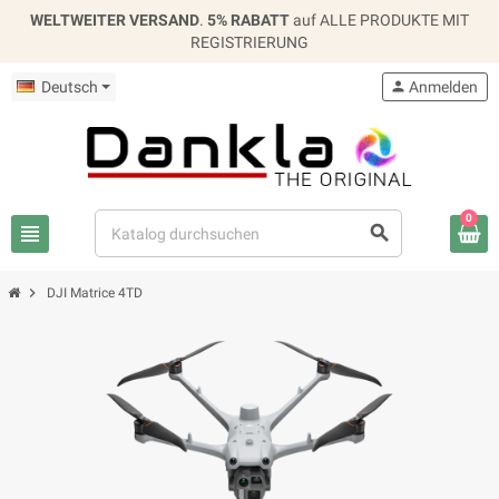
WELTWEITER VERSAND
.
5% RABATT
auf ALLE PRODUKTE MIT
REGISTRIERUNG
Deutsch
person
Anmelden
0
view_headline
search
chevron_right
DJI Matrice 4TD