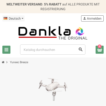
WELTWEITER VERSAND
.
5% RABATT
auf ALLE PRODUKTE MIT
REGISTRIERUNG
Deutsch
person
Anmelden
0
view_headline
search
chevron_right
Yuneec Breeze