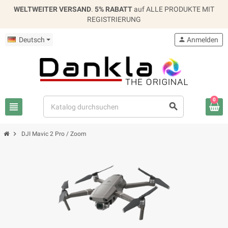
WELTWEITER VERSAND
.
5% RABATT
auf ALLE PRODUKTE MIT
REGISTRIERUNG
Deutsch
person
Anmelden
0
view_headline
search
chevron_right
DJI Mavic 2 Pro / Zoom