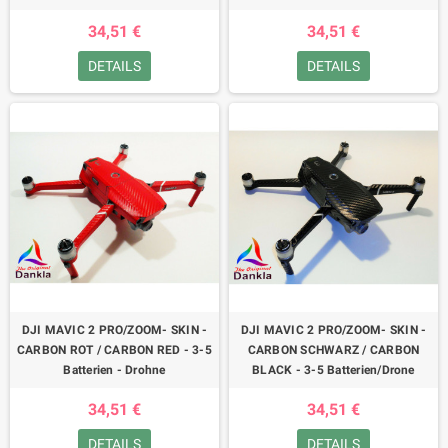
34,51 €
34,51 €
DETAILS
DETAILS
DJI MAVIC 2 PRO/ZOOM- SKIN -
DJI MAVIC 2 PRO/ZOOM- SKIN -
CARBON ROT / CARBON RED - 3-5
CARBON SCHWARZ / CARBON
Batterien - Drohne
BLACK - 3-5 Batterien/Drone
34,51 €
34,51 €
DETAILS
DETAILS