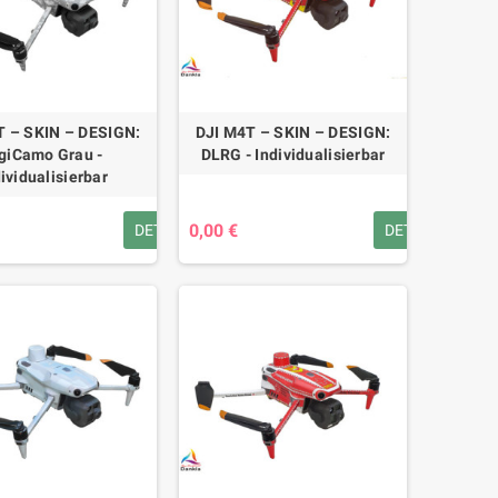
T – SKIN – DESIGN:
DJI M4T – SKIN – DESIGN:
giCamo Grau -
DLRG - Individualisierbar
ividualisierbar
0,00 €
DETAILS
DETAILS