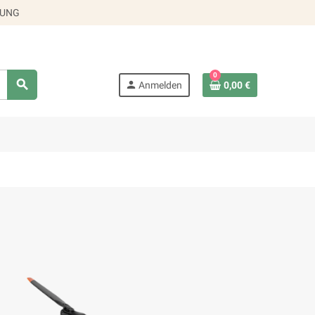
RUNG
0
search
person
Anmelden
0,00 €