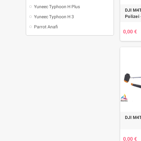
Yuneec Typhoon H Plus
DJI M4T
Polizei 
Yuneec Typhoon H 3
Parrot Anafi
0,00 €
DJI M4T
0,00 €