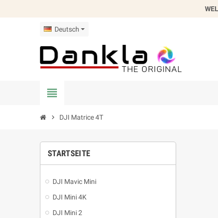
WEL
Deutsch
view_headline
chevron_right
DJI Matrice 4T
STARTSEITE
DJI Mavic Mini
DJI Mini 4K
DJI Mini 2