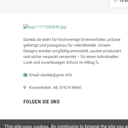
1 - 14 v
Dankla.de steht für hochwertige Drohnenfolien, präzise
gefertigt und passgenau für viele Modelle. Unsere
Designs werden sorgfältig entwickelt, sauber produziert
und sicher verpackt versendet – für einen individuellen
Look und zuverlässigen Schutz im Alltag.
Email: dankla@gmx.info
Krawinkelstr. 48, 51674 Wiehl
FOLGEN SIE UNS
Copyright © 2026
This site uses cookies. By continuing to browse the site you a