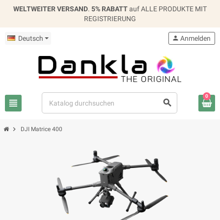
WELTWEITER VERSAND
.
5% RABATT
auf ALLE PRODUKTE MIT
REGISTRIERUNG
Deutsch
person
Anmelden
0
view_headline
search
chevron_right
DJI Matrice 400