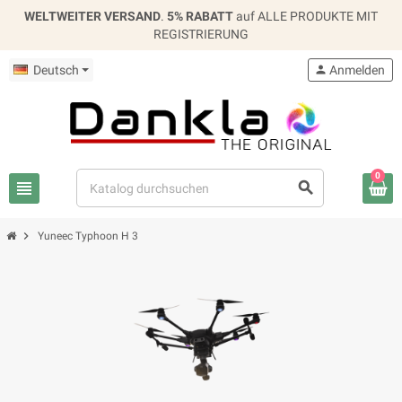
WELTWEITER VERSAND
.
5% RABATT
auf ALLE PRODUKTE MIT
REGISTRIERUNG
Deutsch
person
Anmelden
0
view_headline
search
chevron_right
Yuneec Typhoon H 3