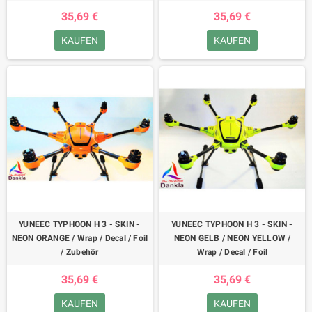
35,69 €
35,69 €
KAUFEN
KAUFEN
YUNEEC TYPHOON H 3 - SKIN -
YUNEEC TYPHOON H 3 - SKIN -
NEON ORANGE / Wrap / Decal / Foil
NEON GELB / NEON YELLOW /
/ Zubehör
Wrap / Decal / Foil
35,69 €
35,69 €
KAUFEN
KAUFEN