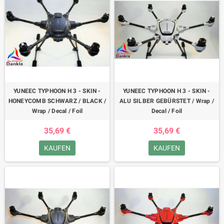
YUNEEC TYPHOON H 3 - SKIN -
YUNEEC TYPHOON H 3 - SKIN -
HONEYCOMB SCHWARZ / BLACK /
ALU SILBER GEBÜRSTET / Wrap /
Wrap / Decal / Foil
Decal / Foil
35,69 €
35,69 €
KAUFEN
KAUFEN