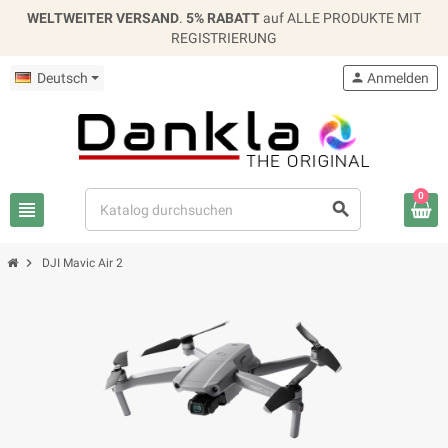
WELTWEITER VERSAND
.
5% RABATT
auf ALLE PRODUKTE MIT
REGISTRIERUNG
Deutsch
person
Anmelden
0
view_headline
search
chevron_right
DJI Mavic Air 2