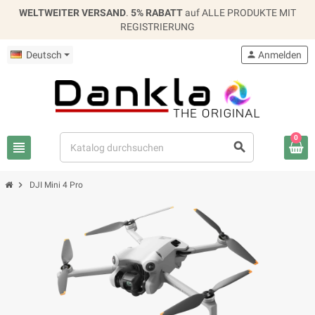
WELTWEITER VERSAND
.
5% RABATT
auf ALLE PRODUKTE MIT
REGISTRIERUNG
Deutsch
person
Anmelden
0
view_headline
search
chevron_right
DJI Mini 4 Pro