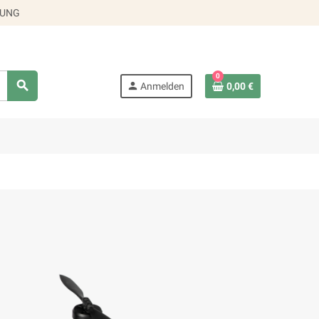
RUNG
0
search
person
Anmelden
0,00 €