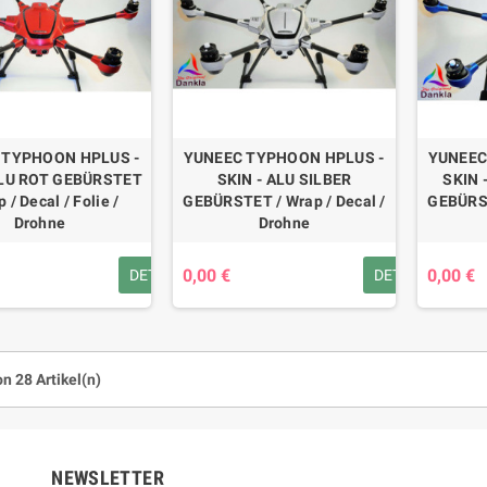
 TYPHOON HPLUS -
YUNEEC TYPHOON HPLUS -
YUNEEC
ALU ROT GEBÜRSTET
SKIN - ALU SILBER
SKIN 
p / Decal / Folie /
GEBÜRSTET / Wrap / Decal /
GEBÜRST
Drohne
Drohne
0,00 €
0,00 €
DETAILS
DETAILS
on 28 Artikel(n)
NEWSLETTER