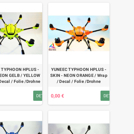
 TYPHOON HPLUS -
YUNEEC TYPHOON HPLUS -
NEON GELB / YELLOW
SKIN - NEON ORANGE / Wrap
Decal / Folie /Drohne
/ Decal / Folie /Drohne
0,00 €
DETAILS
DETAILS