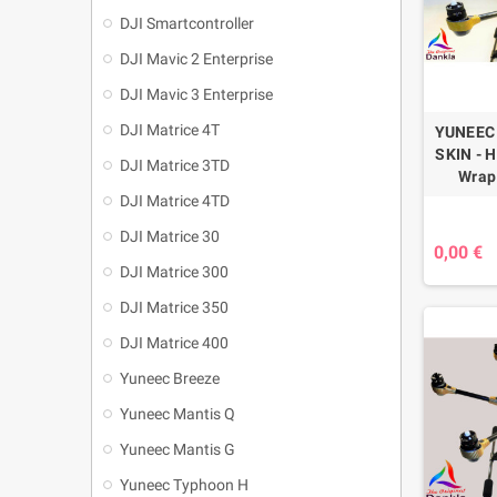
DJI Smartcontroller
DJI Mavic 2 Enterprise
DJI Mavic 3 Enterprise
DJI Matrice 4T
YUNEEC
SKIN -
DJI Matrice 3TD
Wrap 
DJI Matrice 4TD
DJI Matrice 30
0,00 €
DJI Matrice 300
DJI Matrice 350
DJI Matrice 400
Yuneec Breeze
Yuneec Mantis Q
Yuneec Mantis G
Yuneec Typhoon H