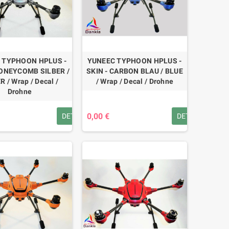
 TYPHOON HPLUS -
YUNEEC TYPHOON HPLUS -
HONEYCOMB SILBER /
SKIN - CARBON BLAU / BLUE
R / Wrap / Decal /
/ Wrap / Decal / Drohne
Drohne
0,00 €
DETAILS
DETAILS