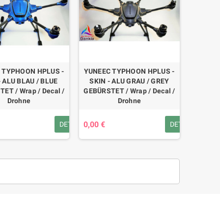
 TYPHOON HPLUS -
YUNEEC TYPHOON HPLUS -
- ALU BLAU / BLUE
SKIN - ALU GRAU / GREY
ET / Wrap / Decal /
GEBÜRSTET / Wrap / Decal /
Drohne
Drohne
0,00 €
DETAILS
DETAILS