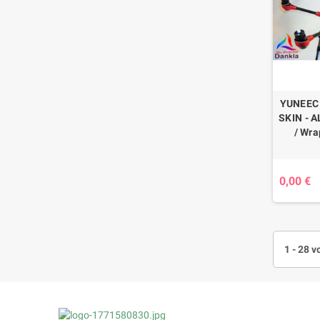
YUNEEC
SKIN - 
/ Wra
0,00 €
1 - 28 v