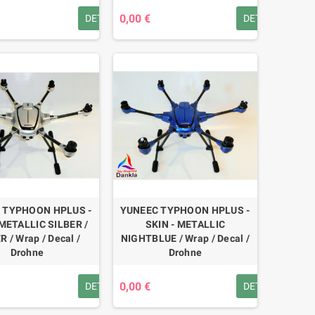
0,00 €
DETAILS
DETAILS
 TYPHOON HPLUS -
YUNEEC TYPHOON HPLUS -
 METALLIC SILBER /
SKIN - METALLIC
R / Wrap / Decal /
NIGHTBLUE / Wrap / Decal /
Drohne
Drohne
0,00 €
DETAILS
DETAILS