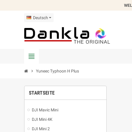
WEL
Deutsch
view_headline
chevron_right
Yuneec Typhoon H Plus
STARTSEITE
DJI Mavic Mini
DJI Mini 4K
DJI Mini 2