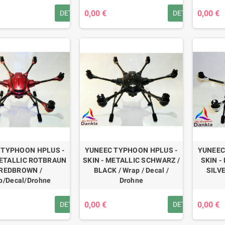
0,00 €
0,00 €
DETAILS
DETAILS
 TYPHOON HPLUS -
YUNEEC TYPHOON HPLUS -
YUNEEC
METALLIC ROTBRAUN
SKIN - METALLIC SCHWARZ /
SKIN -
 REDBROWN /
BLACK / Wrap / Decal /
SILVE
p/Decal/Drohne
Drohne
0,00 €
0,00 €
DETAILS
DETAILS