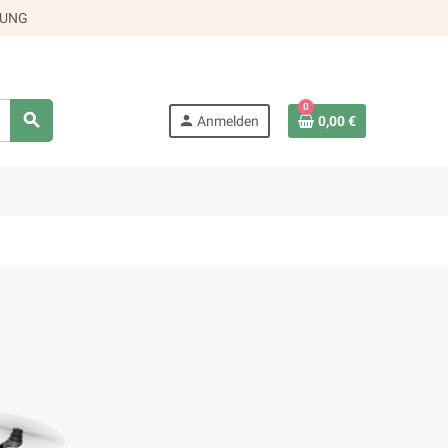
RUNG
0
search
person
Anmelden
0,00 €