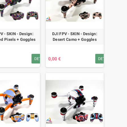
V - SKIN - Design:
DJI FPV - SKIN - Design:
ed Pixels + Goggles
Desert Camo + Goggles
0,00 €
DETAILS
DETAILS