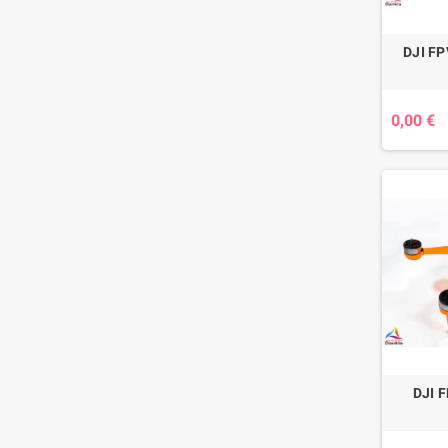
DJI FP
0,00 €
DJI F