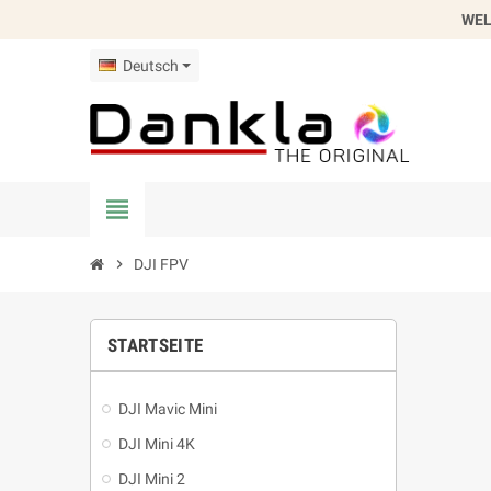
WEL
Deutsch
view_headline
chevron_right
DJI FPV
STARTSEITE
DJI Mavic Mini
DJI Mini 4K
DJI Mini 2