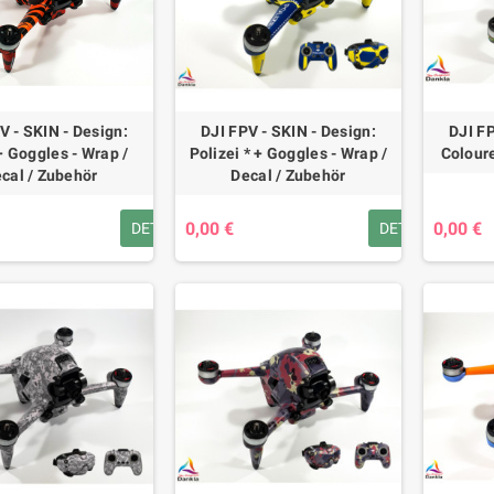
V - SKIN - Design:
DJI FPV - SKIN - Design:
DJI FP
+ Goggles - Wrap /
Polizei * + Goggles - Wrap /
Colour
cal / Zubehör
Decal / Zubehör
0,00 €
0,00 €
DETAILS
DETAILS