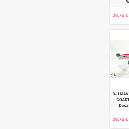
W
29,75 €
DJI MAVI
COAST 
Decal
29,75 €