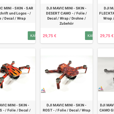
C MINI - SKIN - SAR
DJI MAVIC MINI - SKIN -
DJI M
hrift und Logos - /
DESERT CAMO - / Folie /
FLECKTAR
e / Decal / Wrap
Decal / Wrap / Drohne /
Wrap 
Zubehör
29,75 €
29,75 €
KAUFEN
KAUFEN
VIC MINI - SKIN -
DJI MAVIC MINI - SKIN -
DJI MAVI
- / Folie / Decal /
ROST - / Folie / Decal / Wrap
CAMO GRA