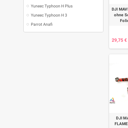
Yuneec Typhoon H Plus
DJI MAVI
ohne Sc
Yuneec Typhoon H 3
Foli
Parrot Anafi
29,75 €
DJI MA
FLAMES 