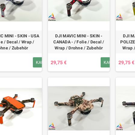
C MINI - SKIN - USA
DJI MAVIC MINI - SKIN -
DJI M
lie / Decal / Wrap /
CANADA - / Folie / Decal /
POLIZEI 
ohne / Zubehör
Wrap / Drohne / Zubehör
Wrap 
29,75 €
29,75 €
KAUFEN
KAUFEN