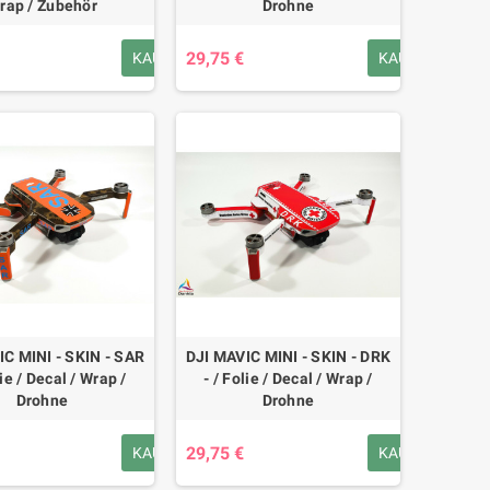
rap / Zubehör
Drohne
29,75 €
KAUFEN
KAUFEN
IC MINI - SKIN - SAR
DJI MAVIC MINI - SKIN - DRK
lie / Decal / Wrap /
- / Folie / Decal / Wrap /
Drohne
Drohne
29,75 €
KAUFEN
KAUFEN