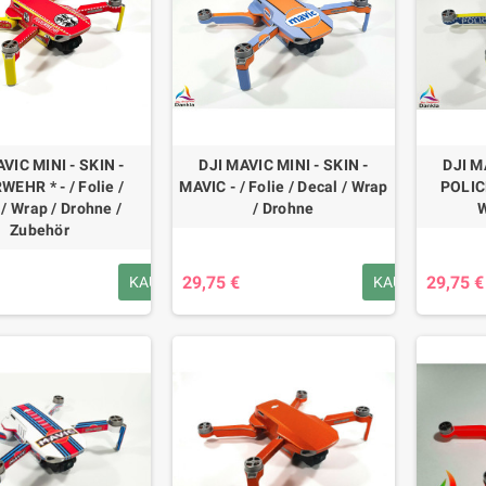
VIC MINI - SKIN -
DJI MAVIC MINI - SKIN -
DJI M
EHR * - / Folie /
MAVIC - / Folie / Decal / Wrap
POLICE
 / Wrap / Drohne /
/ Drohne
W
Zubehör
29,75 €
29,75 €
KAUFEN
KAUFEN