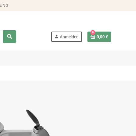
RUNG
0
search
person
Anmelden
0,00 €