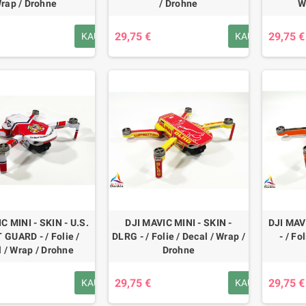
rap / Drohne
/ Drohne
W
29,75 €
29,75 €
KAUFEN
KAUFEN
C MINI - SKIN - U.S.
DJI MAVIC MINI - SKIN -
DJI MAV
GUARD - / Folie /
DLRG - / Folie / Decal / Wrap /
- / Fo
 / Wrap / Drohne
Drohne
29,75 €
29,75 €
KAUFEN
KAUFEN