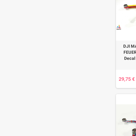
DJI MA
FEUERW
Decal
29,75 €