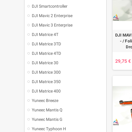
DJI Smartcontroller
DJI Mavic 2 Enterprise
DJI Mavic 3 Enterprise
DJI Matrice 4T
DJI MAVI
- / Fo
DJI Matrice 3TD
Dr
DJI Matrice 4TD
29,75 €
DJI Matrice 30
DJI Matrice 300
DJI Matrice 350
DJI Matrice 400
Yuneec Breeze
Yuneec Mantis Q
Yuneec Mantis G
Yuneec Typhoon H