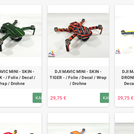
VIC MINI - SKIN -
DJI MAVIC MINI - SKIN -
DJI M
- / Folie / Decal /
TIGER - / Folie / Decal / Wrap
DRONE
rap / Drohne
/ Drohne
Deca
29,75 €
29,75 €
KAUFEN
KAUFEN