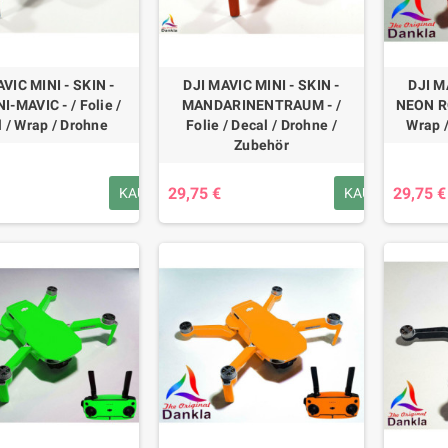
VIC MINI - SKIN -
DJI MAVIC MINI - SKIN -
DJI M
-MAVIC - / Folie /
MANDARINENTRAUM - /
NEON ROT
 / Wrap / Drohne
Folie / Decal / Drohne /
Wrap 
Zubehör
29,75 €
29,75 €
KAUFEN
KAUFEN