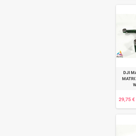
DJI MA
MATRIX 
W
29,75 €