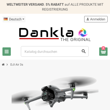
WELTWEITER VERSAND
.
5% RABATT
auf ALLE PRODUKTE MIT
REGISTRIERUNG
Deutsch
person
Anmelden
0
view_headline
search
chevron_right
DJI Air 3s