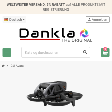
WELTWEITER VERSAND
.
5% RABATT
auf ALLE PRODUKTE MIT
REGISTRIERUNG
Deutsch
person
Anmelden
0
view_headline
search
chevron_right
DJI Avata