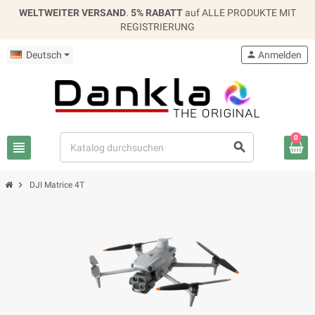
WELTWEITER VERSAND
.
5% RABATT
auf ALLE PRODUKTE MIT
REGISTRIERUNG
Deutsch
person
Anmelden
0
view_headline
search
chevron_right
DJI Matrice 4T